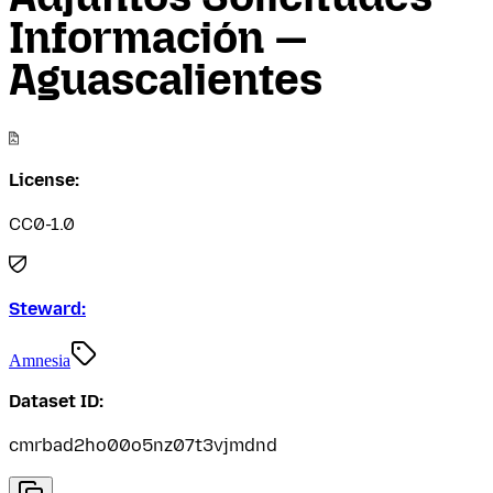
Información —
Aguascalientes
License:
CC0-1.0
Steward:
Amnesia
Dataset ID:
cmrbad2ho00o5nz07t3vjmdnd