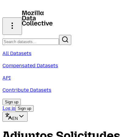
All Datasets
Compensated Datasets
API
Contribute Datasets
Sign up
Log in
Sign up
EN
Adjuntos Solicitudes