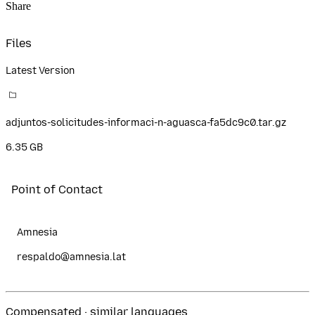
Share
Files
Latest Version
adjuntos-solicitudes-informaci-n-aguasca-fa5dc9c0.tar.gz
6.35 GB
Point of Contact
Amnesia
respaldo@amnesia.lat
Compensated · similar languages