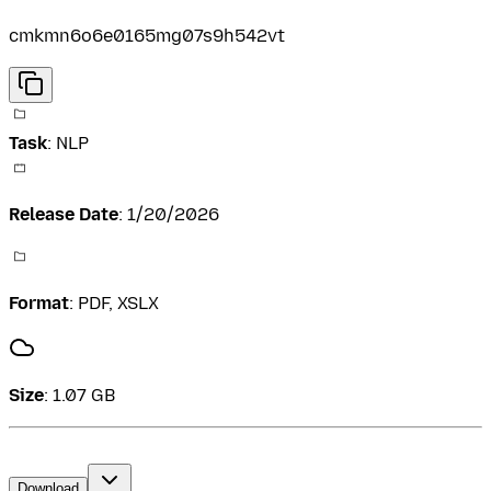
cmkmn6o6e0165mg07s9h542vt
Task
:
NLP
Release Date
:
1/20/2026
Format
:
PDF, XSLX
Size
:
1.07 GB
Download