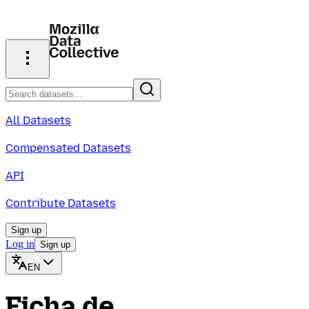
All Datasets
Compensated Datasets
API
Contribute Datasets
Sign up
Log in
Sign up
EN
Ficha de