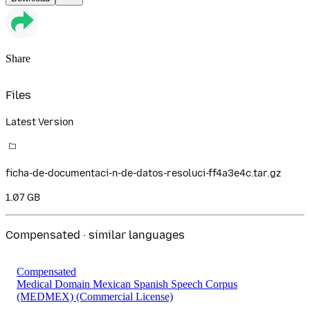
Share
Files
Latest Version
ficha-de-documentaci-n-de-datos-resoluci-ff4a3e4c.tar.gz
1.07 GB
Compensated · similar languages
Compensated
Medical Domain Mexican Spanish Speech Corpus
(MEDMEX)
(Commercial License)